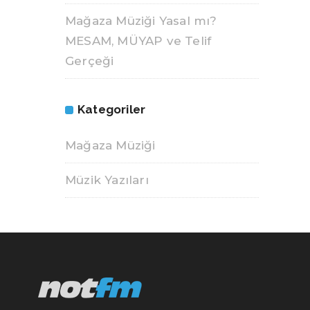
Mağaza Müziği Yasal mı?
MESAM, MÜYAP ve Telif
Gerçeği
Kategoriler
Mağaza Müziği
Müzik Yazıları