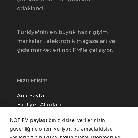
Can
notFM yayın destek ekibi
odaklandı.
Türkiye'nin en büyük hazır giyim
markaları, elektronik mağazaları ve
gıda marketleri not FM'le çalışıyor.
Hızlı Erişim
Ana Sayfa
Faaliyet Alanları
not FM İletişim
NOT FM paylaştığınız kişisel verilerinizin
Gizlilik Politikası
güvenliğine önem veriyor; bu amaçla kişisel
verilerinizin hukuka uygun olarak işlenmesi ve