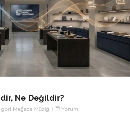
dir, Ne Değildir?
egori
Mağaza Müziği
Yorum