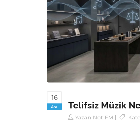
16
Telifsiz Müzik Ne
Ara
Yazan
Not FM
Kat