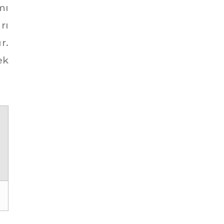
mı
rı
r.
ek
Elif
notFM müşteri temsilcisi