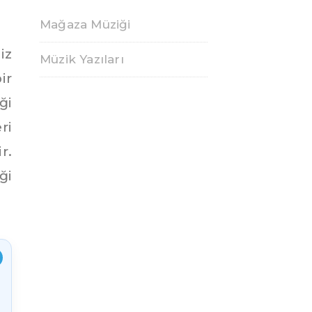
Mağaza Müziği
iz
Müzik Yazıları
ir
ği
ri
r.
ği