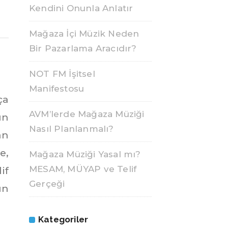
Kendini Onunla Anlatır
Mağaza İçi Müzik Neden
Bir Pazarlama Aracıdır?
NOT FM İşitsel
Manifestosu
ça
AVM’lerde Mağaza Müziği
ın
Nasıl Planlanmalı?
an
e,
Mağaza Müziği Yasal mı?
MESAM, MÜYAP ve Telif
if
Gerçeği
ın
Kategoriler