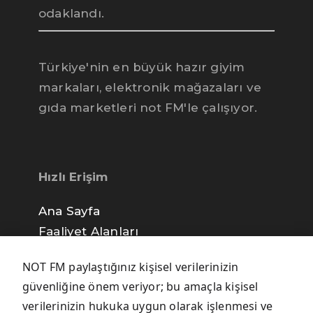
notFM kurumsal yayın danışmanı
odaklandı.
Türkiye'nin en büyük hazır giyim
markaları, elektronik mağazaları ve
gıda marketleri not FM'le çalışıyor.
Hızlı Erişim
Ana Sayfa
Faaliyet Alanları
not FM İletişim
NOT FM paylaştığınız kişisel verilerinizin
Gizlilik Politikası
güvenliğine önem veriyor; bu amaçla kişisel
verilerinizin hukuka uygun olarak işlenmesi ve