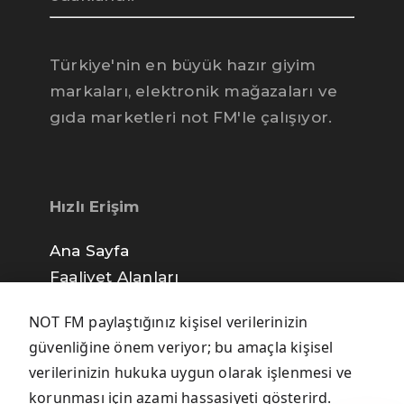
Türkiye'nin en büyük hazır giyim
markaları, elektronik mağazaları ve
gıda marketleri not FM'le çalışıyor.
Hızlı Erişim
Ana Sayfa
Faaliyet Alanları
not FM İletişim
NOT FM paylaştığınız kişisel verilerinizin
Gizlilik Politikası
güvenliğine önem veriyor; bu amaçla kişisel
verilerinizin hukuka uygun olarak işlenmesi ve
korunması için azami hassasiyeti gösterird.