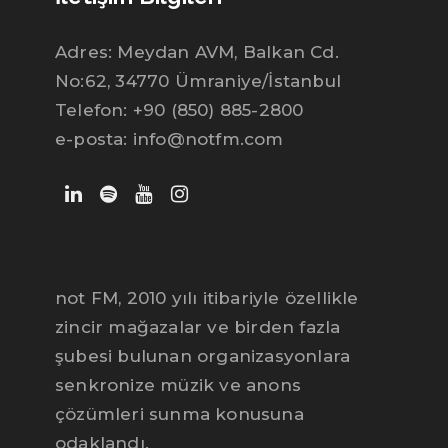
Adres: Meydan AVM, Balkan Cd.
No:62, 34770 Ümraniye/İstanbul
Telefon: +90 (850) 885-2800
e-posta: info@notfm.com
not FM, 2010 yılı itibariyle özellikle
zincir mağazalar ve birden fazla
şubesi bulunan organizasyonlara
senkronize müzik ve anons
çözümleri sunma konusuna
Ece
notFM yayın danışmanı
odaklandı.