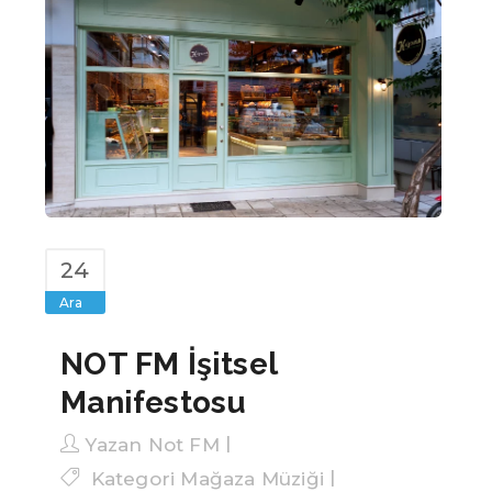
24
Ara
NOT FM İşitsel
Manifestosu
Yazan
Not FM
Kategori
Mağaza Müziği