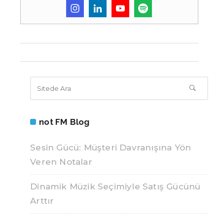
not FM Blog
Sesin Gücü: Müşteri Davranışına Yön
Veren Notalar
Dinamik Müzik Seçimiyle Satış Gücünü
Arttır