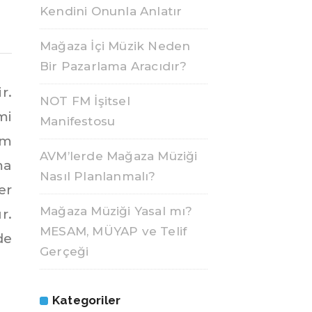
Kendini Onunla Anlatır
Mağaza İçi Müzik Neden
Bir Pazarlama Aracıdır?
r.
NOT FM İşitsel
mi
Manifestosu
im
AVM’lerde Mağaza Müziği
ma
Nasıl Planlanmalı?
er
Mağaza Müziği Yasal mı?
r.
MESAM, MÜYAP ve Telif
de
Gerçeği
Kategoriler