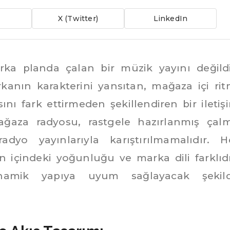
X (Twitter)
LinkedIn
rka planda çalan bir müzik yayını değildi
anın karakterini yansıtan, mağaza içi rit
ını fark ettirmeden şekillendiren bir iletiş
ğaza radyosu, rastgele hazırlanmış çal
radyo yayınlarıyla karıştırılmamalıdır. H
 içindeki yoğunluğu ve marka dili farklıdı
amik yapıya uyum sağlayacak şekil