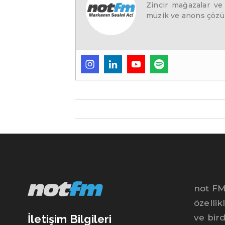
Zincir mağazalar ve
müzik ve anons çözüm
not FM,
özellik
İletişim Bilgileri
ve bir