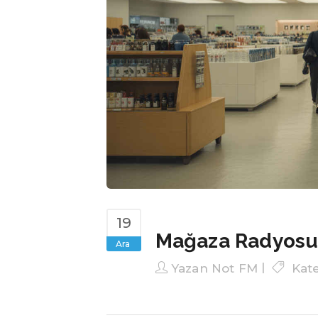
19
Mağaza Radyosu 
Ara
Yazan
Not FM
Kat