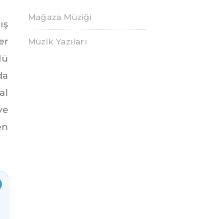
Mağaza Müziği
ış
er
Müzik Yazıları
lü
da
al
ve
en