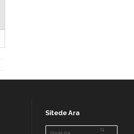
Mert
notFM kurumsal yayın danışmanı
Sitede Ara