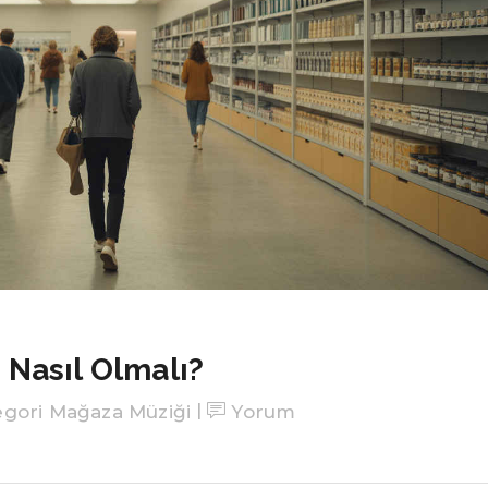
Nasıl Olmalı?
egori
Mağaza Müziği
Yorum