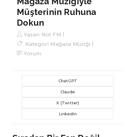
Mağaza Müziğiyle
Müşterinin Ruhuna
Dokun
Yazan
Not FM
Kategori
Mağaza Müziği
Yorum
ChatGPT
Claude
X (Twitter)
LinkedIn