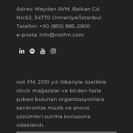
Adres: Meydan AVM, Balkan Cd.
No:62, 34770 Ümraniye/İstanbul
Telefon: +90 (850) 885-2800
e-posta: info@notfm.com
not FM, 2010 yılı itibariyle özellikle
zincir mağazalar ve birden fazla
şubesi bulunan organizasyonlara
senkronize müzik ve anons
çözümleri sunma konusuna
Can
notFM yayın destek ekibi
odaklandı.