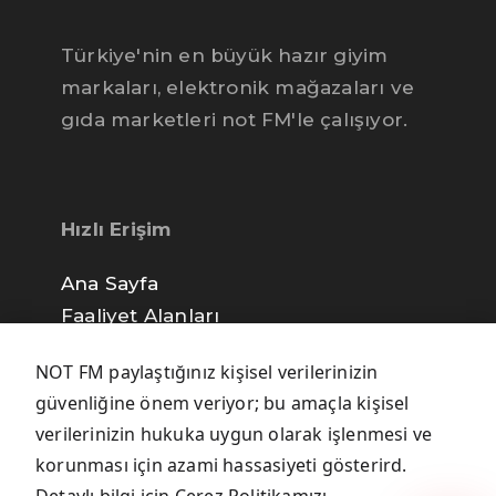
Türkiye'nin en büyük hazır giyim
markaları, elektronik mağazaları ve
gıda marketleri not FM'le çalışıyor.
Hızlı Erişim
Ana Sayfa
Faaliyet Alanları
not FM İletişim
NOT FM paylaştığınız kişisel verilerinizin
Gizlilik Politikası
güvenliğine önem veriyor; bu amaçla kişisel
verilerinizin hukuka uygun olarak işlenmesi ve
korunması için azami hassasiyeti gösterird.
Sitede Ara