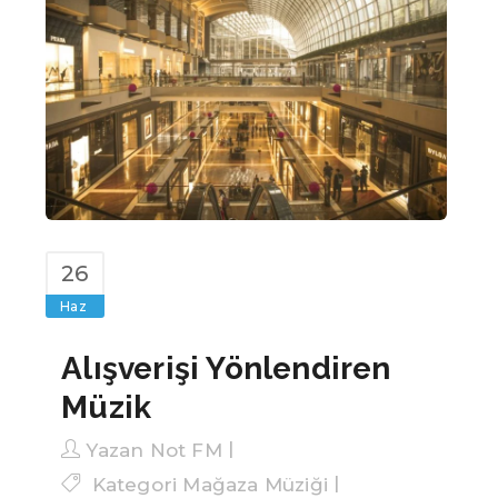
26
Haz
Alışverişi Yönlendiren
Müzik
Yazan
Not FM
Kategori
Mağaza Müziği