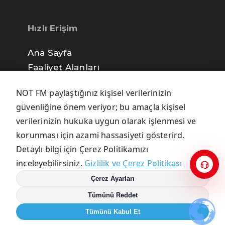
Hızlı Erişim
Ana Sayfa
Faaliyet Alanları
not FM İletişim
NOT FM paylaştığınız kişisel verilerinizin
Gizlilik Politikası
güvenliğine önem veriyor; bu amaçla kişisel
verilerinizin hukuka uygun olarak işlenmesi ve
korunması için azami hassasiyeti gösterird.
Sitede Ara
Detaylı bilgi için Çerez Politikamızı
inceleyebilirsiniz.
Gizlilik ve Çerez Politikası
Çerez Ayarları
Tümünü Reddet
Tümünü Kabul Et